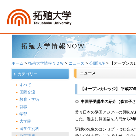
ホーム
>
拓殖大学情報ＮＯＷ
>
ニュース
>
公開講座
> 【オープンカ
ニュース
カテゴリー
すべて
【オープンカレッジ】 平成27
国際交流
教育・学術
中国語受講生の紹介（森京子
就職
常々日本の隣国アジアへの興味が
学部
した。過去に韓国語を入門から3
大学院
留学生別科
講師の先生のコンセプトは社会人
公開講座
学ぶのは大変なことですが、先生